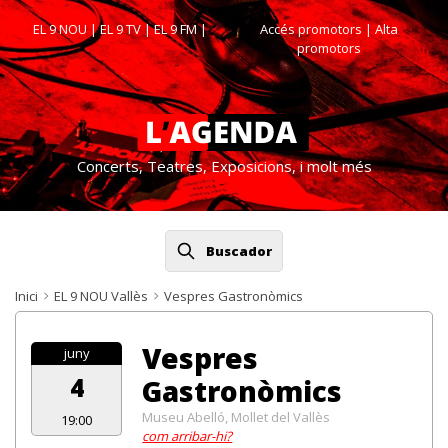
EL 9 NOU
|
EL 9 TV
|
EL 9 FM
|
Accés promotors
| Alta
promotors
Concerts, Teatres, Exposicions, i molt més
Buscador
Inici
EL 9 NOU Vallès
Vespres Gastronòmics
Vespres
juny
4
Gastronòmics
Museu Abelló, Mollet del Vallès
19:00
com arribar-hi?