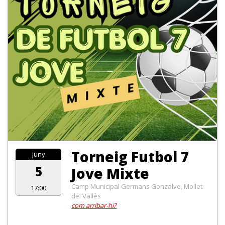
Torneig Futbol 7
juny
5
Jove Mixte
Camp Municipal Germans Gonzalvo, Mollet
17:00
del Vallès
com arribar-hi?