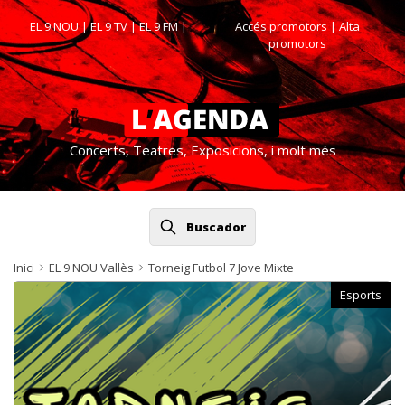
EL 9 NOU
|
EL 9 TV
|
EL 9 FM
|
Accés promotors
| Alta
promotors
Concerts, Teatres, Exposicions, i molt més
Buscador
Inici
EL 9 NOU Vallès
Torneig Futbol 7 Jove Mixte
Esports