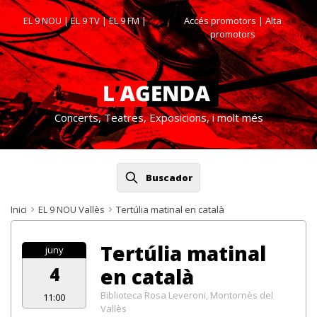
EL 9 NOU
|
EL 9 TV
|
EL 9 FM
|
Accés promotors
| Alta
promotors
Concerts, Teatres, Exposicions, i molt més
Buscador
Inici
EL 9 NOU Vallès
Tertúlia matinal en català
Tertúlia matinal
juny
4
en català
Biblioteca Rosa Leveroni, Montornès del
11:00
Vallès