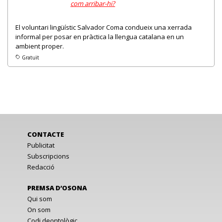
com arribar-hi?
El voluntari lingüístic Salvador Coma condueix una xerrada
informal per posar en pràctica la llengua catalana en un
ambient proper.
Gratuït
CONTACTE
Publicitat
Subscripcions
Redacció
PREMSA D’OSONA
Qui som
On som
Codi deontològic