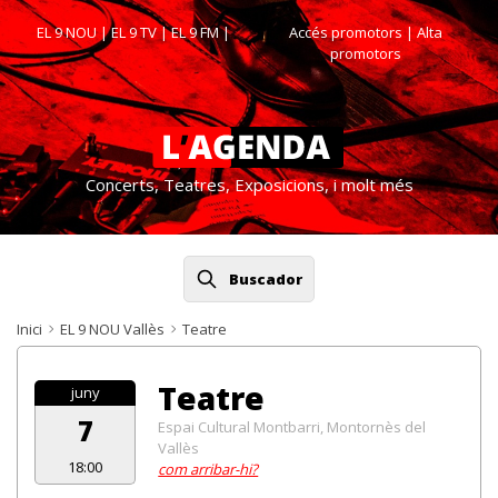
EL 9 NOU
|
EL 9 TV
|
EL 9 FM
|
Accés promotors
| Alta
promotors
Concerts, Teatres, Exposicions, i molt més
Buscador
Inici
EL 9 NOU Vallès
Teatre
Teatre
juny
7
Espai Cultural Montbarri, Montornès del
Vallès
18:00
com arribar-hi?