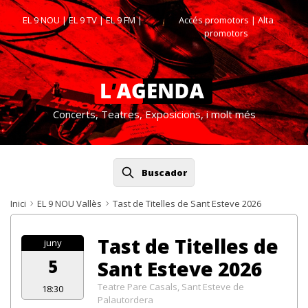
EL 9 NOU
|
EL 9 TV
|
EL 9 FM
|
Accés promotors
| Alta
promotors
Concerts, Teatres, Exposicions, i molt més
Buscador
Inici
EL 9 NOU Vallès
Tast de Titelles de Sant Esteve 2026
Tast de Titelles de
juny
5
Sant Esteve 2026
Teatre Pare Casals, Sant Esteve de
18:30
Palautordera