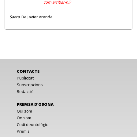
com arribar-hi?
Saeta
. De Javier Aranda.
CONTACTE
Publicitat
Subscripcions
Redacció
PREMSA D’OSONA
Qui som
On som
Codi deontològic
Premis