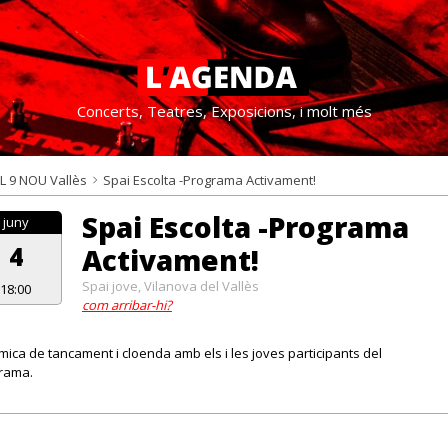
Concerts, Teatres, Exposicions, i molt més
L 9 NOU Vallès
Spai Escolta -Programa Activament!
Spai Escolta -Programa
juny
4
Activament!
Spai jove, Vilanova del Vallès
18:00
com arribar-hi?
mica de tancament i cloenda amb els i les joves participants del
rama.