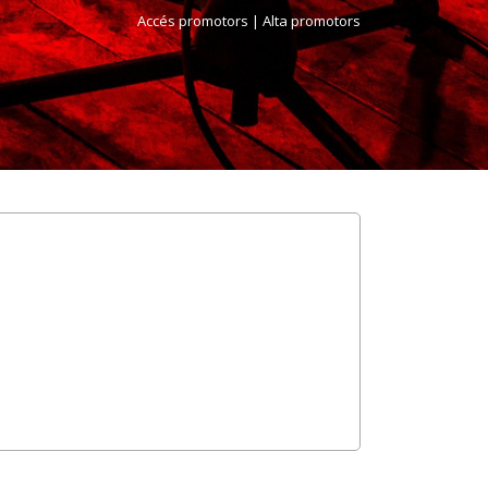
Accés promotors
| Alta promotors