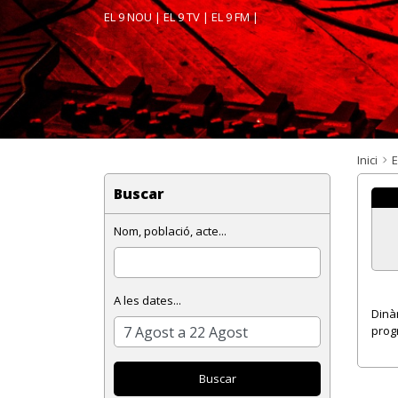
EL 9 NOU
|
EL 9 TV
|
EL 9 FM
|
Inici
E
Buscar
Nom, població, acte...
A les dates...
Dinà
prog