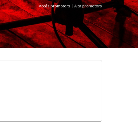
Accés promotors
| Alta promotors