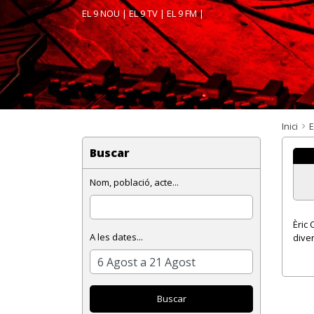
EL 9 NOU
|
EL 9 TV
|
EL 9 FM
|
Inici
E
Buscar
Nom, població, acte...
Èric 
A les dates...
diver