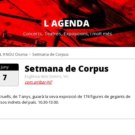
Concerts, Teatres, Exposicions, i molt més
L 9 NOU Osona
Setmana de Corpus
Setmana de Corpus
juny
7
Església dels Dolors, Vic
com arribar-hi?
Cruells, de 7 anys, guiarà la seva exposició de 174 figures de gegants de
sos indrets del país. 10.30-13.00.