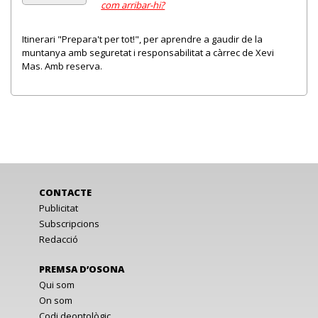
com arribar-hi?
Itinerari "Prepara't per tot!", per aprendre a gaudir de la
muntanya amb seguretat i responsabilitat a càrrec de Xevi
Mas. Amb reserva.
CONTACTE
Publicitat
Subscripcions
Redacció
PREMSA D’OSONA
Qui som
On som
Codi deontològic