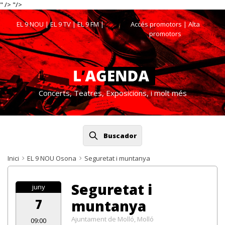
" />
"/>
EL 9 NOU
|
EL 9 TV
|
EL 9 FM
|
Accés promotors
| Alta
promotors
Concerts, Teatres, Exposicions, i molt més
Buscador
Inici
EL 9 NOU Osona
Seguretat i muntanya
Seguretat i
juny
7
muntanya
Ajuntament de Molló, Molló
09:00