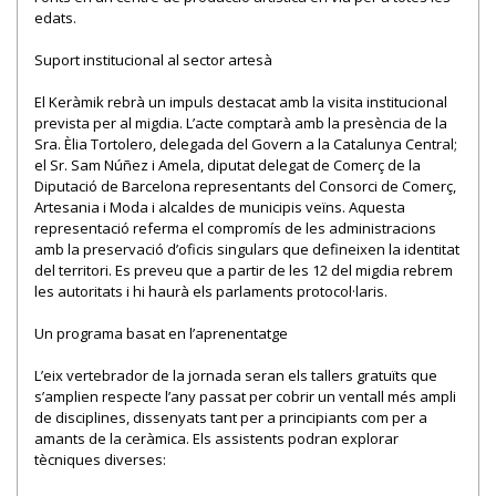
edats.
Suport institucional al sector artesà
El Keràmik rebrà un impuls destacat amb la visita institucional
prevista per al migdia. L’acte comptarà amb la presència de la
Sra. Èlia Tortolero, delegada del Govern a la Catalunya Central;
el Sr. Sam Núñez i Amela, diputat delegat de Comerç de la
Diputació de Barcelona representants del Consorci de Comerç,
Artesania i Moda i alcaldes de municipis veïns. Aquesta
representació referma el compromís de les administracions
amb la preservació d’oficis singulars que defineixen la identitat
del territori. Es preveu que a partir de les 12 del migdia rebrem
les autoritats i hi haurà els parlaments protocol·laris.
Un programa basat en l’aprenentatge
L’eix vertebrador de la jornada seran els tallers gratuïts que
s’amplien respecte l’any passat per cobrir un ventall més ampli
de disciplines, dissenyats tant per a principiants com per a
amants de la ceràmica. Els assistents podran explorar
tècniques diverses: