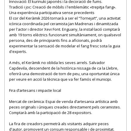
Innovació: El kurinuki japonès i la decoració de fums.
Tradició i joc: Creació de mòbils i l'emblemàtic «trepitja fang».
Una experiència participativa sense precedents
El cor del Keràmik 2026 tornarà a ser el “Torneja’t”, una activitat
icònica coordinada pel ceramista Jan Madrenas i dinamitzada
per l'actor i director Xevi Font. Enguany, la instal·lació comptarà
amb 19 torns elèctrics funcionant simultàniament, on qualsevol
persona, des de principiants fins a aficionats, podrà
experimentar la sensació de modelar el fang fresc sota la guia
d'experts.
A més, el Keràmik no oblida les seves arrels. Salvador
Capdevila, descendent de la històrica nissaga de ca la Llebre,
oferirà una demostració de torn de peu, una oportunitat única
per veure en acció la tècnica que va fer famós el municipi.
Fira d’artesans i impacte local
Mercat de ceràmica: Espai de venda d’artesania artística amb
peces originals i úniques creades directament pels ceramistes.
Comptarà amb la participació de 28 expositors.
La fira de creadors permetrà als visitants adquirir peces
d'autor, promovent un consum responsable i de proximitat.