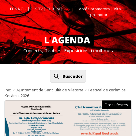
EL 9 NOU
|
EL 9 TV
|
EL 9 FM
|
Accés promotors
| Alta
promotors
Concerts, Teatres, Exposicions, i molt més
Buscador
Inici
Ajuntament de Sant Julià de Vilatorta
Festival de ceràmica
Keràmik 2026
Fires i festes