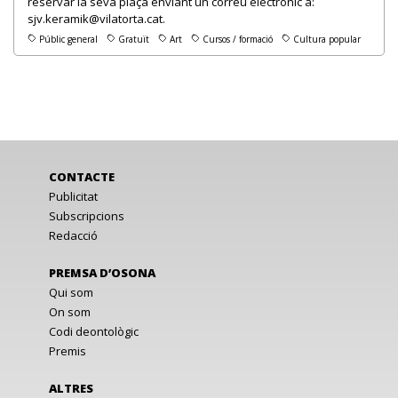
reservar la seva plaça enviant un correu electrònic a:
sjv.keramik@vilatorta.cat.
Públic general
Gratuït
Art
Cursos / formació
Cultura popular
CONTACTE
Publicitat
Subscripcions
Redacció
PREMSA D’OSONA
Qui som
On som
Codi deontològic
Premis
ALTRES