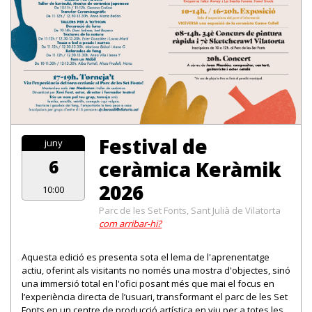
Festival de
juny
6
ceràmica Keràmik
2026
10:00
Parc de les Set Fonts, Sant Julià de Vilatorta
com arribar-hi?
Aquesta edició es presenta sota el lema de l'aprenentatge
actiu, oferint als visitants no només una mostra d'objectes, sinó
una immersió total en l'ofici posant més que mai el focus en
l’experiència directa de l’usuari, transformant el parc de les Set
Fonts en un centre de producció artística en viu per a totes les