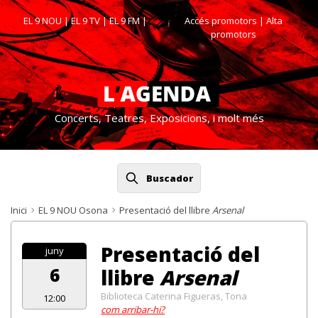
EL 9 NOU
|
EL 9 TV
|
EL 9 FM
|
Accés promotors
| Alta
promotors
Concerts, Teatres, Exposicions, i molt més
Buscador
Inici
EL 9 NOU Osona
Presentació del llibre
Arsenal
Presentació del
juny
6
llibre
Arsenal
Biblioteca Caterina Figueras, Tona
12:00
com arribar-hi?