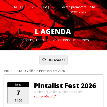
EL 9 NOU
|
EL 9 TV
|
EL 9 FM
|
Accés promotors
| Alta
promotors
Concerts, Teatres, Exposicions, i molt més
Buscador
Inici
EL 9 NOU Vallès
Pintalist Fest 2026
Pintalist Fest 2026
juny
7
Mollet del Vallès, Mollet del Vallès
com arribar-hi?
11:00