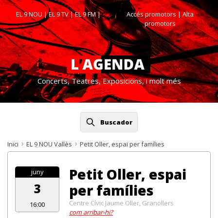
EL 9 NOU
|
EL 9 TV
|
EL 9 FM
|
Accés promotors
| Alta
promotors
Concerts, Teatres, Exposicions, i molt més
Buscador
Inici
EL 9 NOU Vallès
Petit Oller, espai per famílies
Petit Oller, espai
juny
3
per famílies
Centre Cívic Jaume Oller, Granollers
16:00
com arribar-hi?