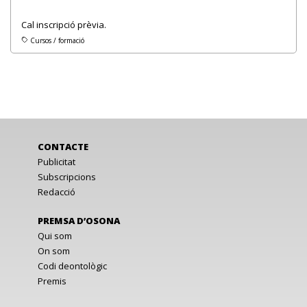
Cal inscripció prèvia.
Cursos / formació
CONTACTE
Publicitat
Subscripcions
Redacció
PREMSA D’OSONA
Qui som
On som
Codi deontològic
Premis