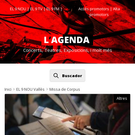
EL 9 NOU
|
EL 9 TV
|
EL 9 FM
|
Accés promotors
| Alta
promotors
Concerts, Teatres, Exposicions, i molt més
Buscador
Inici
EL 9 NOU Vallès
Missa de Corpus
Altres