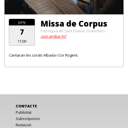
Missa de Corpus
juny
7
Parròquia de Sant Esteve, Granollers
com arribar-hi?
11:00
Cantaran les corals Albada i Cor Rogent.
CONTACTE
Publicitat
Subscripcions
Redacció