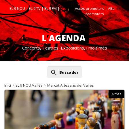
EL 9 NOU
|
EL 9 TV
|
EL 9 FM
|
Accés promotors
| Alta
promotors
Concerts, Teatres, Exposicions, i molt més
Buscador
Inici
EL 9 NOU Vallès
Mercat Artesans del Vallès
Altres