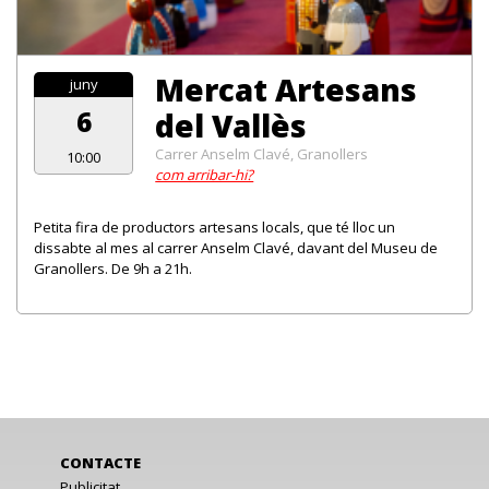
Mercat Artesans
juny
6
del Vallès
Carrer Anselm Clavé, Granollers
10:00
com arribar-hi?
Petita fira de productors artesans locals, que té lloc un
dissabte al mes al carrer Anselm Clavé, davant del Museu de
Granollers. De 9h a 21h.
CONTACTE
Publicitat