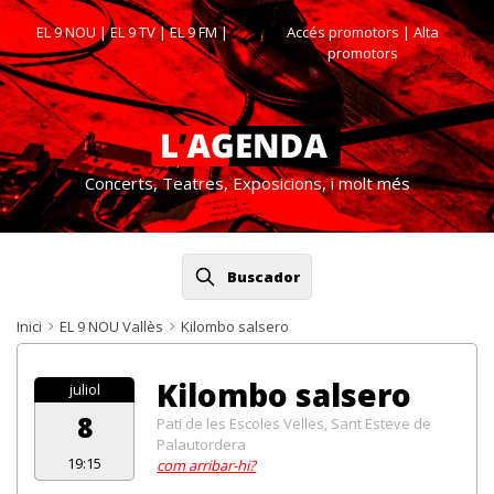
EL 9 NOU
|
EL 9 TV
|
EL 9 FM
|
Accés promotors
| Alta
promotors
Concerts, Teatres, Exposicions, i molt més
Buscador
Inici
EL 9 NOU Vallès
Kilombo salsero
Kilombo salsero
juliol
8
Pati de les Escoles Velles, Sant Esteve de
Palautordera
19:15
com arribar-hi?