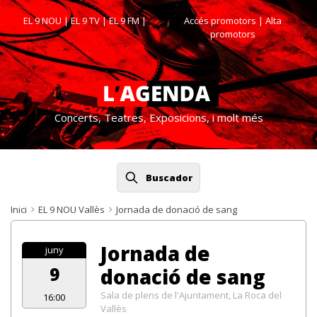
EL 9 NOU
|
EL 9 TV
|
EL 9 FM
|
Accés promotors
| Alta
promotors
Concerts, Teatres, Exposicions, i molt més
Buscador
Inici
EL 9 NOU Vallès
Jornada de donació de sang
Jornada de
juny
9
donació de sang
Sala de plens de l'Ajuntament, La Roca del
16:00
Vallès