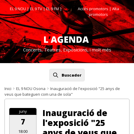
EL 9 NOU
|
EL 9 TV
|
EL 9 FM
|
Accés promotors
| Alta
promotors
Concerts, Teatres, Exposicions, i molt més
Buscador
Inici
EL 9 NOU Osona
Inauguració de l'exposició "25 anys de
veus que bateguen com una de sola"
Inauguració de
juny
7
l'exposició "25
anys de veus que
18:00