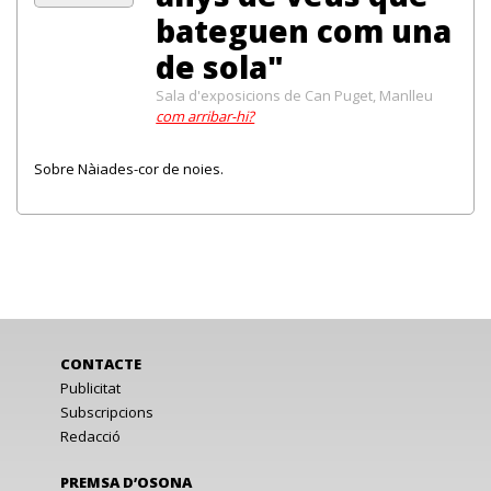
bateguen com una
de sola"
Sala d'exposicions de Can Puget, Manlleu
com arribar-hi?
Sobre Nàiades-cor de noies.
CONTACTE
Publicitat
Subscripcions
Redacció
PREMSA D’OSONA