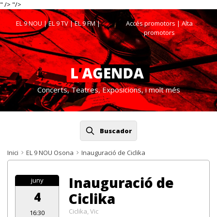
" />
"/>
EL 9 NOU
|
EL 9 TV
|
EL 9 FM
|
Accés promotors
| Alta
promotors
Concerts, Teatres, Exposicions, i molt més
Buscador
Inici
EL 9 NOU Osona
Inauguració de Ciclika
Inauguració de
juny
4
Ciclika
Ciclika, Vic
16:30