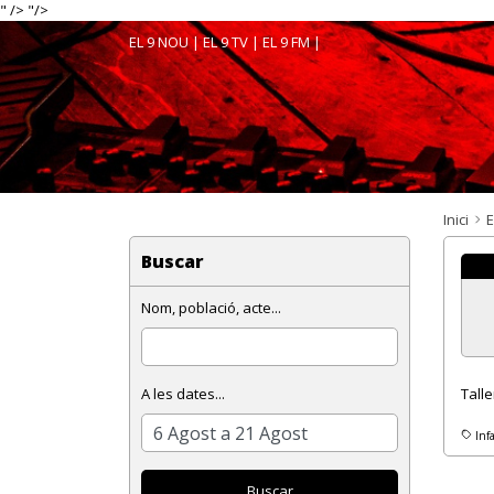
" />
"/>
EL 9 NOU
|
EL 9 TV
|
EL 9 FM
|
Inici
E
Buscar
Nom, població, acte...
A les dates...
Talle
Infa