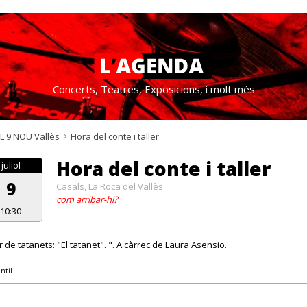
Concerts, Teatres, Exposicions, i molt més
L 9 NOU Vallès
Hora del conte i taller
Hora del conte i taller
juliol
9
Casals, La Roca del Vallès
com arribar-hi?
10:30
r de tatanets: "El tatanet". ". A càrrec de Laura Asensio.
ntil