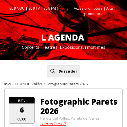
EL 9 NOU
|
EL 9 TV
|
EL 9 FM
|
Accés promotors
| Alta
promotors
Concerts, Teatres, Exposicions, i molt més
Buscador
Inici
EL 9 NOU Vallès
Fotographic Parets 2026
Fotographic Parets
juny
6
2026
Parets del Vallès, Parets del Vallès
08:00
com arribar-hi?