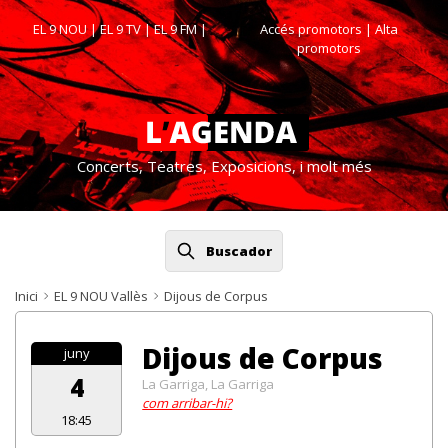
EL 9 NOU
|
EL 9 TV
|
EL 9 FM
|
Accés promotors
| Alta
promotors
Concerts, Teatres, Exposicions, i molt més
Buscador
Inici
EL 9 NOU Vallès
Dijous de Corpus
Dijous de Corpus
juny
4
La Garriga, La Garriga
com arribar-hi?
18:45