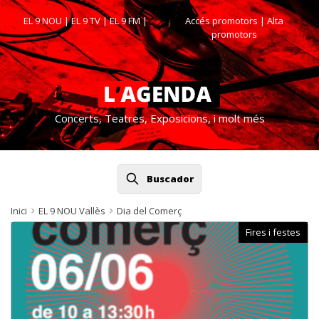
EL 9 NOU
|
EL 9 TV
|
EL 9 FM
|
Accés promotors
| Alta
promotors
Concerts, Teatres, Exposicions, i molt més
Buscador
Inici
EL 9 NOU Vallès
Dia del Comerç
Fires i festes