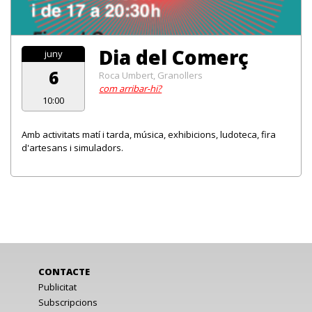
Dia del Comerç
juny
6
Roca Umbert, Granollers
com arribar-hi?
10:00
Amb activitats matí i tarda, música, exhibicions, ludoteca, fira
d'artesans i simuladors.
CONTACTE
Publicitat
Subscripcions