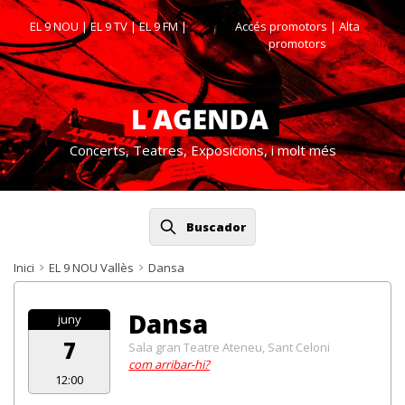
EL 9 NOU
|
EL 9 TV
|
EL 9 FM
|
Accés promotors
| Alta
promotors
Concerts, Teatres, Exposicions, i molt més
Buscador
Inici
EL 9 NOU Vallès
Dansa
Dansa
juny
7
Sala gran Teatre Ateneu, Sant Celoni
com arribar-hi?
12:00