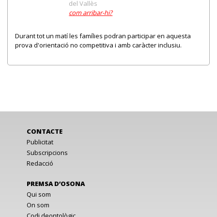
del Vallès
com arribar-hi?
Durant tot un matí les famílies podran participar en aquesta
prova d'orientació no competitiva i amb caràcter inclusiu.
CONTACTE
Publicitat
Subscripcions
Redacció
PREMSA D’OSONA
Qui som
On som
Codi deontològic