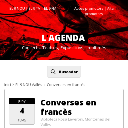
EL 9 NOU
|
EL 9 TV
|
EL 9 FM
|
Accés promotors
| Alta
promotors
Concerts, Teatres, Exposicions, i molt més
Buscador
Inici
EL 9 NOU Vallès
Converses en francès
Converses en
juny
4
francès
Biblioteca Rosa Leveroni, Montornès del
18:45
Vallès