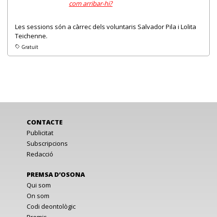
com arribar-hi?
Les sessions són a càrrec dels voluntaris Salvador Pila i Lolita
Teichenne.
Gratuït
CONTACTE
Publicitat
Subscripcions
Redacció
PREMSA D’OSONA
Qui som
On som
Codi deontològic