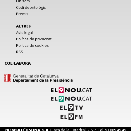
On som
Codi deontològic
Premis
ALTRES
Avís legal
Política de privacitat
Política de cookies
RSS
COL·LABORA
PREMSA D´OSONA, S.A.
Plaça de la Catedral, 2. Vic. Tel. 93 889 49 49