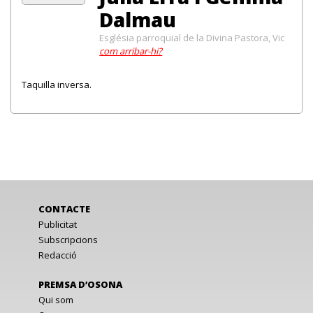
Dalmau
Església parroquial de la Divina Pastora, Vic
com arribar-hi?
Taquilla inversa.
CONTACTE
Publicitat
Subscripcions
Redacció
PREMSA D’OSONA
Qui som