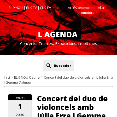
EL 9 NOU
|
EL 9 TV
|
EL 9 FM
|
Accés promotors
| Alta
promotors
Concerts, Teatres, Exposicions, i molt més
Buscador
Inici
EL 9 NOU Osona
Concert del duo de violoncels amb Júlia Erra
i Gemma Dalmau
Concert del duo de
agost
1
violoncels amb
Júlia Erra i Gemma
20:30