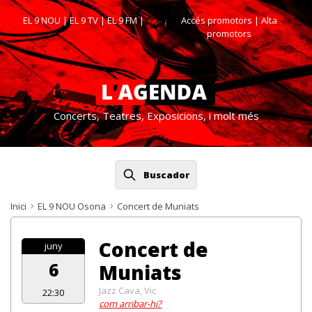
EL 9 NOU
|
EL 9 TV
|
EL 9 FM
|
Accés promotors
| Alta
promotors
Concerts, Teatres, Exposicions, i molt més
Buscador
Inici
EL 9 NOU Osona
Concert de Muniats
Concert de
juny
6
Muniats
Jazz Cava, Vic
22:30
com arribar-hi?