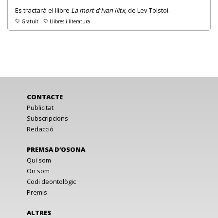
Es tractarà el llibre
La mort d'Ivan Ilitx
, de Lev Tolstoi.
Gratuït
Llibres i literatura
CONTACTE
Publicitat
Subscripcions
Redacció
PREMSA D’OSONA
Qui som
On som
Codi deontològic
Premis
ALTRES