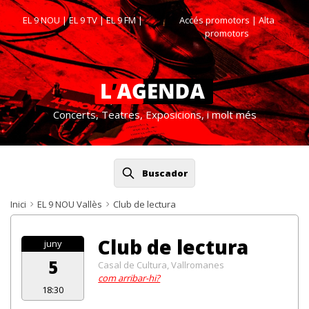
EL 9 NOU
|
EL 9 TV
|
EL 9 FM
|
Accés promotors
| Alta
promotors
Concerts, Teatres, Exposicions, i molt més
Buscador
Inici
EL 9 NOU Vallès
Club de lectura
Club de lectura
juny
5
Casal de Cultura, Vallromanes
com arribar-hi?
18:30