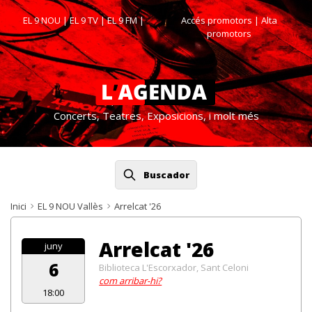
EL 9 NOU
|
EL 9 TV
|
EL 9 FM
|
Accés promotors
| Alta
promotors
Concerts, Teatres, Exposicions, i molt més
Buscador
Inici
EL 9 NOU Vallès
Arrelcat '26
Arrelcat '26
juny
6
Biblioteca L'Escorxador, Sant Celoni
com arribar-hi?
18:00