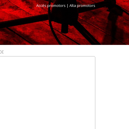
Accés promotors
| Alta promotors
UCC