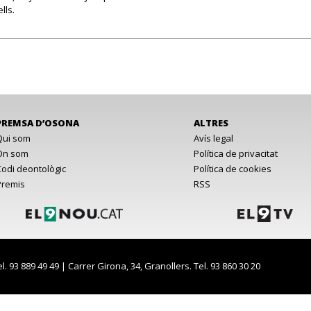
lls.
PREMSA D’OSONA
ALTRES
Qui som
Avís legal
On som
Política de privacitat
Codi deontològic
Política de cookies
Premis
RSS
el. 93 889 49 49 | Carrer Girona, 34, Granollers. Tel. 93 860 30 20