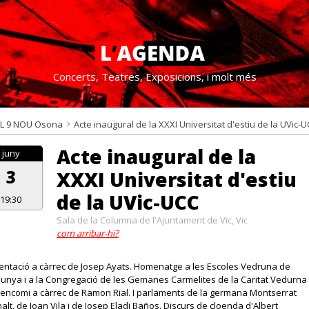
Concerts, Teatres, Exposicions, i molt més
L 9 NOU Osona
Acte inaugural de la XXXI Universitat d'estiu de la UVic-
Acte inaugural de la
juny
3
XXXI Universitat d'estiu
de la UVic-UCC
19:30
Sala de la Columna de l'Ajuntament de Vic, Vic
com arribar-hi?
entació a càrrec de Josep Ayats. Homenatge a les Escoles Vedruna de
lunya i a la Congregació de les Gemanes Carmelites de la Caritat Vedurna
encomi a càrrec de Ramon Rial. I parlaments de la germana Montserrat
alt, de Joan Vila i de Josep Eladi Baños. Discurs de cloenda d'Albert