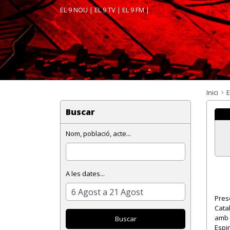
EL 9 NOU
|
EL 9 TV
|
EL 9 FM
|
Inici
E
Buscar
Nom, població, acte...
A les dates...
Pres
Cata
amb 
Espin