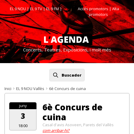
EL 9 NOU
|
EL 9 TV
|
EL 9 FM
|
Accés promotors
| Alta
promotors
Concerts, Teatres, Exposicions, i molt més
Buscador
Inici
EL 9 NOU Vallès
6è Concurs de cuina
6è Concurs de
juny
3
cuina
Casal d'avis Asoveen, Parets del Vallès
18:00
com arribar-hi?